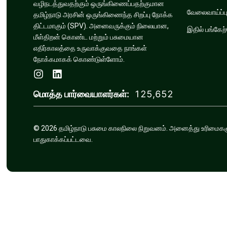
வழிநடத்துவதற்கும் ஒருங்கிணைப்பதற்குமான
வேலைவாய்ப்ப
தமிழ்நாடு அரசின் ஒருங்கிணைந்த சிறப்பு நோக்க
திட்டமாகும் (SPV). அனைவருக்கும் நிலையான,
இதில் பங்கேற
மீள்திறன் கொண்ட மற்றும் பசுமையான
எதிர்காலத்தை உருவாக்குவதை நாங்கள்
நோக்கமாகக் கொண்டுள்ளோம்.
மொத்த பார்வையாளர்கள்:
125,652
© 2026 தமிழ்நாடு பசுமை காலநிலை நிறுவனம். அனைத்து உரிமைகள
பாதுகாக்கப்பட்டவை.