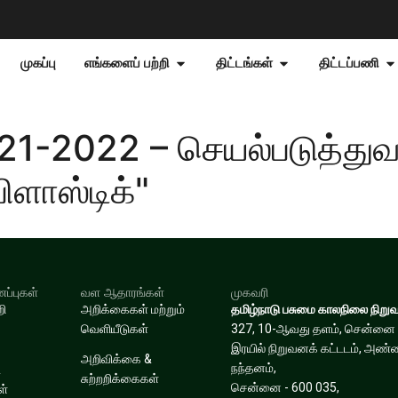
முகப்பு
எங்களைப் பற்றி
திட்டங்கள்
திட்டப்பணி
21-2022 – செயல்படுத்துவ
பிளாஸ்டிக்"
்புகள்
வள ஆதாரங்கள்
முகவரி
றி
அறிக்கைகள் மற்றும்
தமிழ்நாடு பசுமை காலநிலை நிறு
வெளியீடுகள்
327, 10-ஆவது தளம், சென்னை
இரயில் நிறுவனக் கட்டடம், அண
அறிவிக்கை &
நந்தனம்,
&
சுற்றறிக்கைகள்
சென்னை - 600 035,
ள்