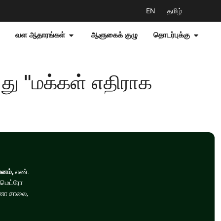
EN
தமிழ்
வள ஆதாரங்கள்
ஆளுகைக் குழு
தொடர்புக்கு
து "மக்கள் எதிராக
வனம்,
எண்.
 மெட்ரோ
்ணா சாலை,