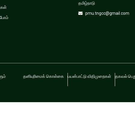
தமிழ்நாடு
ுகள்
pmu.tngcc@gmail.com
்போம்
ும்
தனியுரிமைக் கொள்கை
பயன்பாட்டு விதிமுறைகள்
தகவல் பெறு