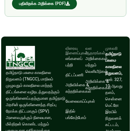
பதிவிறக்க அறிக்கை (PDF)
விரைவு
வள
முகவரி
இணைப்புகள்
ஆதாரங்கள்
தமிழ்நாடு
எங்களைப்
அறிக்கைகள்
பசுமை
பற்றி
மற்றும்
காலநிலை
வெளியீடுகள்
தமிழ்நாடு பசுமை காலநிலை
நிறுவனம்,
திட்டப்பணி
நிறுவனம் (TNGCC), மாநிலம்
எண். 327,
அறிவிக்கை &
அறிவிக்கை &
முழுவதும் காலநிலை மாற்றத்
10-ஆவது
சுற்றறிக்கைகள்
சுற்றறிக்கைகள்
திட்டங்களை வழிநடத்துவதற்கும்
தளம்,
ஒருங்கிணைப்பதற்குமான தமிழ்நாடு
சென்னை
வேலைவாய்ப்புகள்
அரசின் ஒருங்கிணைந்த சிறப்பு
மெட்ரோ
நோக்க திட்டமாகும் (SPV).
இதில்
இரயில்
அனைவருக்கும் நிலையான,
பங்கேற்போம்
நிறுவனக்
மீள்திறன் கொண்ட மற்றும்
கட்டடம்,
பசுமையான எதிர்காலத்தை