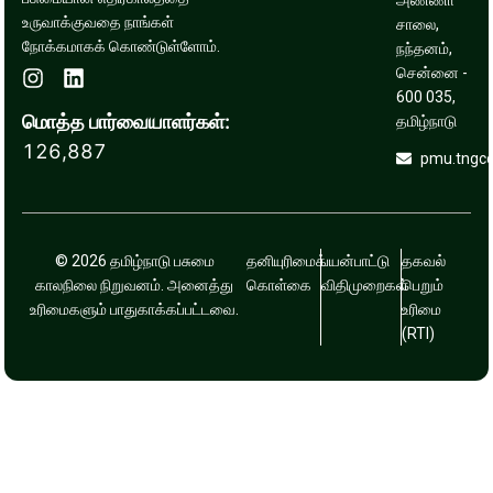
அண்ணா
உருவாக்குவதை நாங்கள்
சாலை,
நோக்கமாகக் கொண்டுள்ளோம்.
நந்தனம்,
சென்னை -
600 035,
மொத்த பார்வையாளர்கள்:
தமிழ்நாடு
126,887
pmu.tngc
© 2026 தமிழ்நாடு பசுமை
தனியுரிமைக்
பயன்பாட்டு
தகவல்
காலநிலை நிறுவனம். அனைத்து
கொள்கை
விதிமுறைகள்
பெறும்
உரிமைகளும் பாதுகாக்கப்பட்டவை.
உரிமை
(RTI)