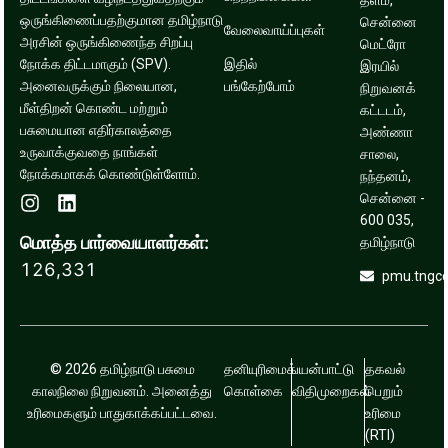
தளம்,
ஒருங்கிணைப்பதற்குமான தமிழ்நாடு
சென்னை
வேலைவாய்ப்புகள்
அரசின் ஒருங்கிணைந்த சிறப்பு
மெட்ரோ
நோக்க திட்டமாகும் (SPV).
இதில்
இரயில்
அனைவருக்கும் நிலையான,
பங்கேற்போம்
நிறுவனக்
மீள்திறன் கொண்ட மற்றும்
கட்டடம்,
பசுமையான எதிர்காலத்தை
அண்ணா
உருவாக்குவதை நாங்கள்
சாலை,
நோக்கமாகக் கொண்டுள்ளோம்.
நந்தனம்,
சென்னை -
600 035,
மொத்த பார்வையாளர்கள்:
தமிழ்நாடு
126,331
pmu.tngc
© 2026 தமிழ்நாடு பசுமை
தனியுரிமைக்
பயன்பாட்டு
தகவல்
காலநிலை நிறுவனம். அனைத்து
கொள்கை
விதிமுறைகள்
பெறும்
உரிமைகளும் பாதுகாக்கப்பட்டவை.
உரிமை
(RTI)