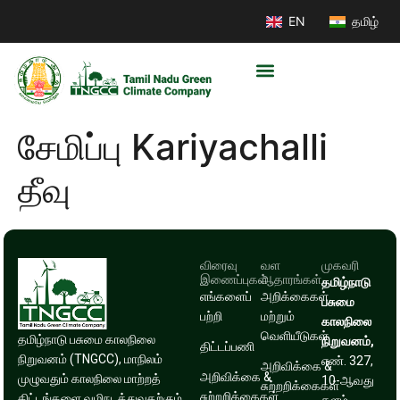
EN
தமிழ்
சேமிப்பு Kariyachalli
தீவு
விரைவு
வள
முகவரி
இணைப்புகள்
ஆதாரங்கள்
தமிழ்நாடு
எங்களைப்
அறிக்கைகள்
பசுமை
பற்றி
மற்றும்
காலநிலை
வெளியீடுகள்
தமிழ்நாடு பசுமை காலநிலை
நிறுவனம்,
திட்டப்பணி
நிறுவனம் (TNGCC), மாநிலம்
எண். 327,
அறிவிக்கை &
அறிவிக்கை &
முழுவதும் காலநிலை மாற்றத்
10-ஆவது
சுற்றறிக்கைகள்
சுற்றறிக்கைகள்
திட்டங்களை வழிநடத்துவதற்கும்